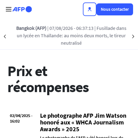
Aller au contenu principal
Nous contacter
Bangkok (AFP)
| 07/08/2026 - 06:37:13
| Fusillade dans
un lycée en Thaïlande: au moins deux morts, le tireur
Précédent
L'ACTUALITÉ DE L'AFP
PRIX ET RÉCOMPENSES
S
neutralisé
Prix et
récompenses
Le photographe AFP Jim Watson
02/04/2025 -
16:02
honoré aux « WHCA Journalism
Awards » 2025
Le photographe de l’AFP a été honoré lors de