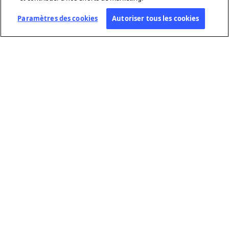
Paramètres des cookies
Autoriser tous les cookies
À PROPOS DE L’AFP
Agence mondiale d’information, l’Agence France-Presse (AFP) couvre
et vérifie l’actualité avec indépendance et rigueur en texte, photo,
vidéo et datavisualisation, grâce à un réseau de journalistes sur 210
sites dans le monde.
LIENS PRATIQUES
Conditions Générales d’Utilisation
Protection des données personnelles