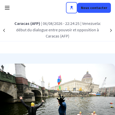
Aller au contenu principal
Nous contacter
Caracas (AFP)
| 06/08/2026 - 22:24:25
| Venezuela:
Nos filiales
début du dialogue entre pouvoir et opposition à
Précédent
S
Caracas (AFP)