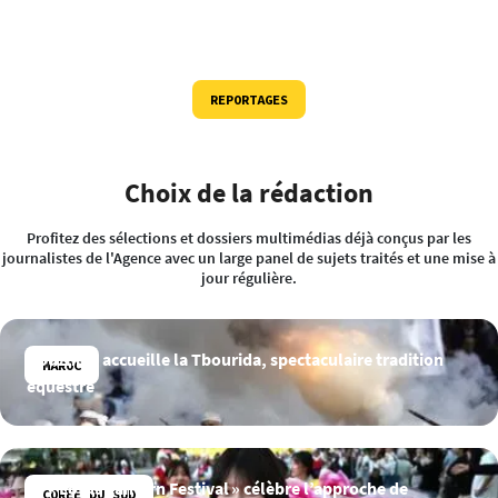
REPORTAGES
Choix de la rédaction
Profitez des sélections et dossiers multimédias déjà conçus par les
journalistes de l'Agence avec un large panel de sujets traités et une mise à
jour régulière.
Bouznika accueille la Tbourida, spectaculaire tradition
MAROC
équestre
Le « Lotus Lantern Festival » célèbre l’approche de
CORÉE DU SUD