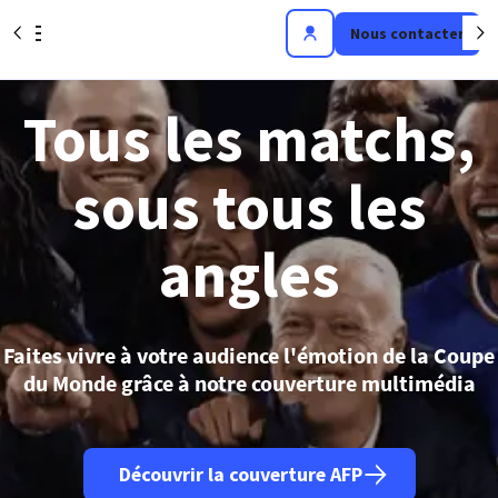
Aller au contenu principal
Précédent
S
Nous contacter
Istanbul (AFP)
| 08/08/2026 - 20:12:27
| Attaques en mer Noire: Ankara réclame un "moratoire" à la
Russie et l'Ukraine
Kiev (AFP)
| 08/08/2026 - 18:48:03
| Drone en Bulgarie : Kiev dit n'avoir pas lancé d'engin "délibérément"
Tous les matchs,
et promet de "clarifier les circonstances"
Sofia (AFP)
| 08/08/2026 - 18:47:11
| Drone en Bulgarie : Sofia convoque l'ambassadrice ukrainienne
(diplomatie bulgare)
Sofia (AFP)
| 08/08/2026 - 16:41:45
| Le drone désintégré en Bulgarie est de type "largement utilisé" par
sous tous les
l'armée ukrainienne (ministère bulgare de la Défense)
Mascate (AFP)
| 08/08/2026 - 16:22:36
| Ormuz: discussions "positives" selon Oman, qui met en garde
contre les attaques de navires
Dubaï (AFP)
| 08/08/2026 - 15:31:18
| Un navire frappé par "un projectile" au large d'Oman (agence
maritime britannique)
angles
Belgrade (AFP)
| 08/08/2026 - 14:16:56
| L'Ukraine n'a "quasiment aucune centrale thermique intacte" à
cause de l'invasion russe, dit Zelensky
Dubaï (AFP)
| 08/08/2026 - 13:02:48
| Un pétrolier de la compagnie émiratie Adnoc ciblé dans le détroit
d'Ormuz par l'Iran, selon les Emirats
Sofia (AFP)
| 08/08/2026 - 12:02:15
| Un drone entré en Bulgarie depuis la Roumanie a explosé près
d'un gazoduc
Washington (AFP)
| 08/08/2026 - 04:22:19
| Washington annonce une aide d'un milliard de dollars
Faites vivre à votre audience l'émotion de la Coupe
pour la Colombie
du Monde grâce à notre couverture multimédia
Découvrir la couverture AFP