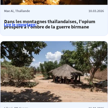
Mae Ai, Thaïlande
10.03.2026
Dans les montagnes thaïlandaises, l'opium
Lire le reportage
prospère à l'ombre de la guerre birmane