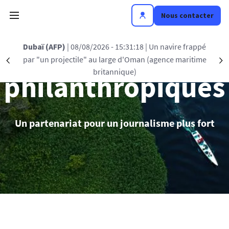
Aller au contenu principal
Nous contacter
Partenariats
8/08/2026 - 15:31:18
| Un navire frappé
Belgrade (AFP
ile" au large d'Oman (agence maritime
"quasiment aucu
Précédent
S
britannique)
de l
philanthropiques
Un partenariat pour un journalisme plus fort