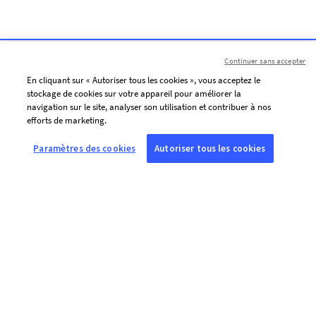
Continuer sans accepter
En cliquant sur « Autoriser tous les cookies », vous acceptez le
stockage de cookies sur votre appareil pour améliorer la
navigation sur le site, analyser son utilisation et contribuer à nos
efforts de marketing.
Paramètres des cookies
Autoriser tous les cookies
À PROPOS DE L’AFP
Agence mondiale d’information, l’Agence France-Presse (AFP) couvre
et vérifie l’actualité avec indépendance et rigueur en texte, photo,
vidéo et datavisualisation, grâce à un réseau de journalistes sur 210
sites dans le monde.