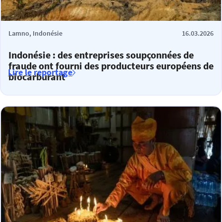
Lamno, Indonésie
16.03.2026
Indonésie : des entreprises soupçonnées de
fraude ont fourni des producteurs européens de
Lire le reportage
biocarburant