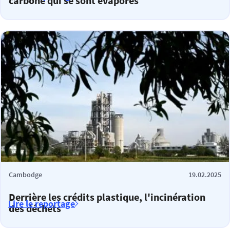
carbone qui se sont évaporés
Cambodge
19.02.2025
Derrière les crédits plastique, l'incinération
Lire le reportage
des déchets