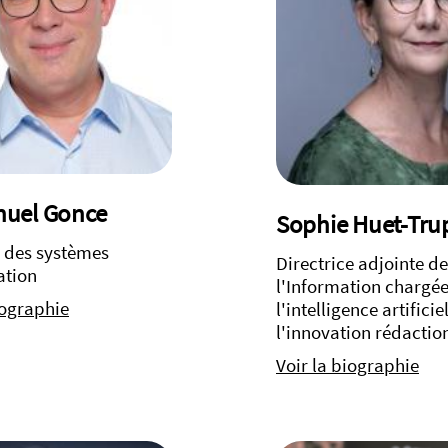
uel Gonce
Sophie Huet-Tr
r des systèmes
Directrice adjointe de
ation
l'Information chargé
iographie
l'intelligence artificie
l'innovation rédactio
Voir la biographie