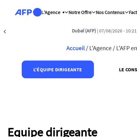
Aller au contenu principal
L'Agence
Notre Offre
Nos Contenus
Fac
Dubaï (AFP)
| 07/08/2026 - 10:21
Précédent
Fil d'Ariane
Accueil
/
L'Agence /
L'AFP en
L'ÉQUIPE DIRIGEANTE
LE CONS
Equipe dirigeante