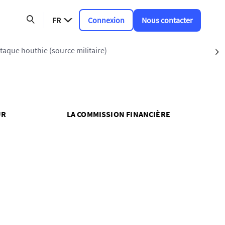
FR
Connexion
Nous contacter
taque houthie (source militaire)
S
UR
LA COMMISSION FINANCIÈRE