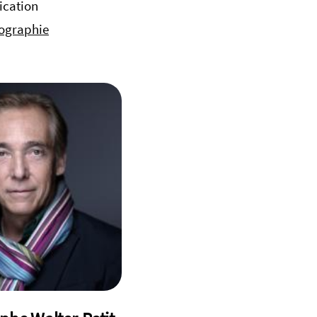
cation
iographie