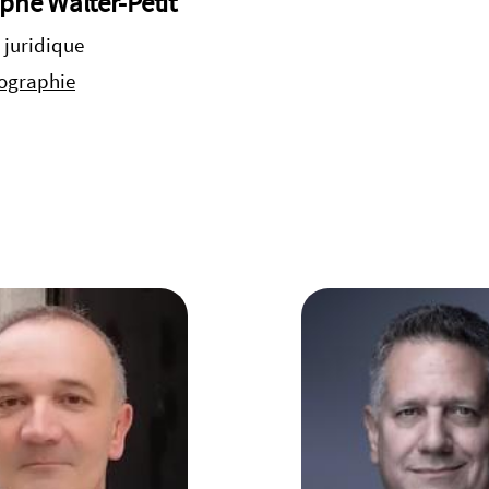
phe Walter-Petit
 juridique
iographie