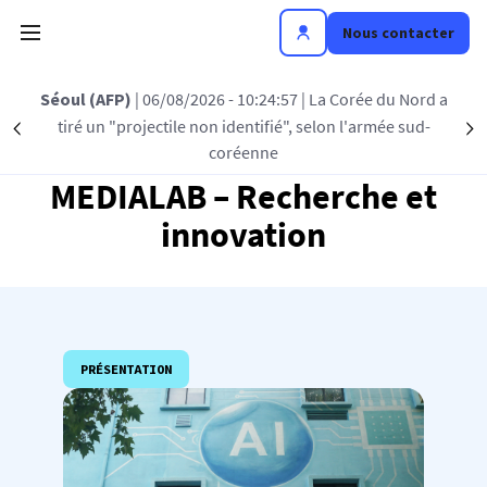
Aller au contenu principal
Nous contacter
/08/2026 - 10:24:57
| La Corée du Nord a
Islamabad (A
tile non identifié", selon l'armée sud-
dit espérer qu
Précédent
S
coréenne
des négo
MEDIALAB – Recherche et
innovation
PRÉSENTATION