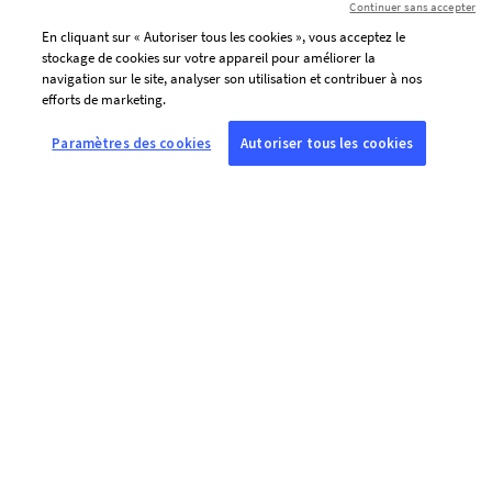
Continuer sans accepter
En cliquant sur « Autoriser tous les cookies », vous acceptez le
stockage de cookies sur votre appareil pour améliorer la
navigation sur le site, analyser son utilisation et contribuer à nos
efforts de marketing.
Paramètres des cookies
Autoriser tous les cookies
À PROPOS DE L’AFP
Agence mondiale d’information, l’Agence France-Presse (AFP) couvre
et vérifie l’actualité avec indépendance et rigueur en texte, photo,
vidéo et datavisualisation, grâce à un réseau de journalistes sur 210
sites dans le monde.
LIENS PRATIQUES