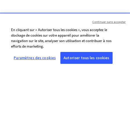
Continuer sans accepter
En cliquant sur « Autoriser tous les cookies », vous acceptez le
stockage de cookies sur votre appareil pour améliorer la
navigation sur le site, analyser son utilisation et contribuer à nos
efforts de marketing.
Paramètres des cookies
Autoriser tous les cookies
À PROPOS DE L’AFP
Agence mondiale d’information, l’Agence France-Presse (AFP) couvre
et vérifie l’actualité avec indépendance et rigueur en texte, photo,
vidéo et datavisualisation, grâce à un réseau de journalistes sur 210
sites dans le monde.