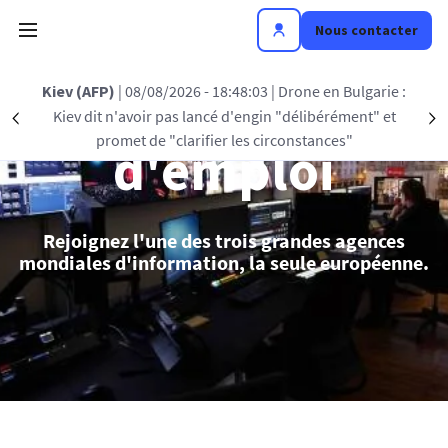
Aller au contenu principal
Nous contacter
Nos offres
Kiev (AFP)
| 08/08/2026 - 18:48:03
| Drone en Bulgarie :
Kiev dit n'avoir pas lancé d'engin "délibérément" et
Précédent
S
promet de "clarifier les circonstances"
d'emploi
Rejoignez l'une des trois grandes agences
mondiales d'information, la seule européenne.