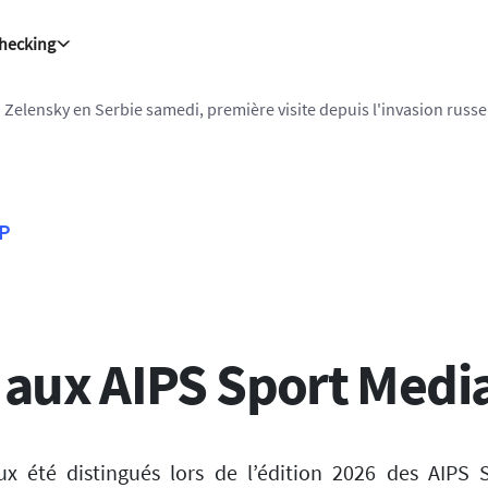
Checking
26 - 17:36:07
| La Slovaquie enregistre un record absolu de 42,2°C 
FP
 aux AIPS Sport Medi
x été distingués lors de l’édition 2026 des AIPS S