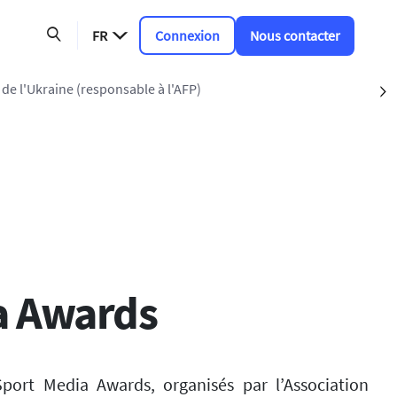
FR
Connexion
Nous contacter
(services météorologiques)
S
a Awards
port Media Awards, organisés par l’Association