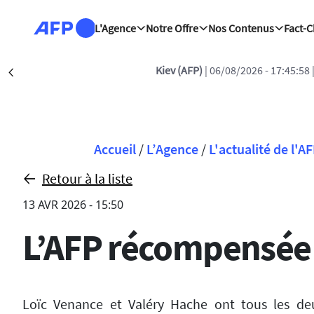
Aller au contenu principal
L'Agence
Notre Offre
Nos Contenus
Fact-
Bratislava (AFP)
| 06/08/20
Précédent
Fil d'Ariane
Accueil
/
L’Agence
/
L'actualité de l'A
Retour à la liste
13 AVR 2026 - 15:50
L’AFP récompensée
Loïc Venance et Valéry Hache ont tous les deu