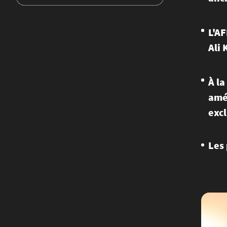
L'AF
Ali
À la
amér
excl
Les 
Image