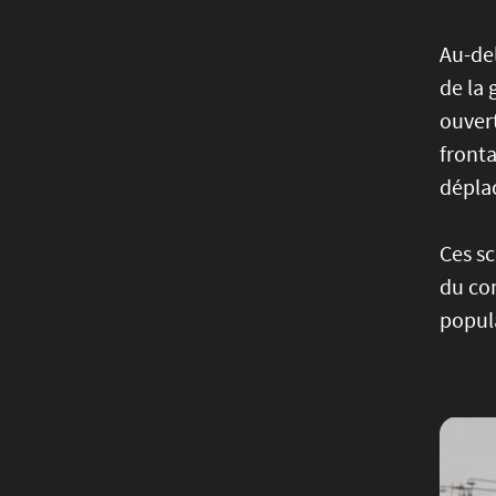
Au-del
de la 
ouvert
fronta
déplac
Ces sc
du con
popula
Image