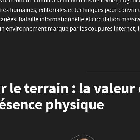
 le début du conflit à la fin du mois de février, l’Age
tés humaines, éditoriales et techniques pour couvrir 
anées, bataille informationnelle et circulation massive
n environnement marqué par les coupures internet, les
r le terrain : la valeur
ésence physique