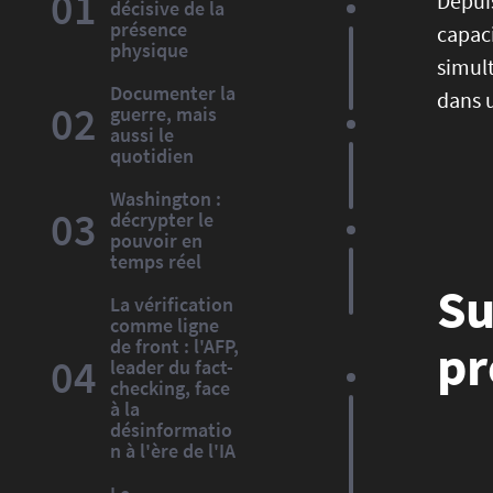
01
Depuis
décisive de la
présence
capaci
physique
simult
Documenter la
dans u
02
guerre, mais
aussi le
quotidien
Washington :
03
décrypter le
pouvoir en
temps réel
Su
La vérification
comme ligne
de front : l'AFP,
pr
04
leader du fact-
checking, face
à la
désinformatio
n à l'ère de l'IA