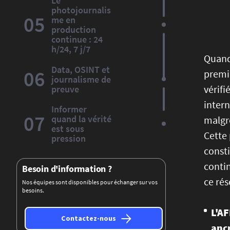
Le
photojournalis
05
me en
production
continue : 24
h/24, 7 j/7
Quand 
Data, OSINT et
06
premiè
journalisme de
vérifi
preuve
intern
Informer
07
quand la vérité
malgré
est sous
Cette 
pression
consti
contin
Besoin d'information ?
ce rés
Nos équipes sont disponibles pour échanger sur vos
besoins.
L'AF
Contactez-nous
ancr