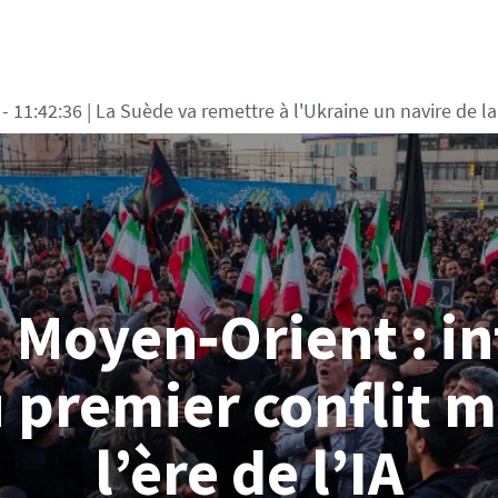
:10
| Allemagne: arrestation d'un Ukrainien accusé d'espion
 Moyen‑Orient : i
 premier conflit m
l’ère de l’IA