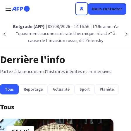
Aller au contenu principal
Nous contacter
Belgrade (AFP)
| 08/08/2026 - 14:16:56
| L'Ukraine n'a
"quasiment aucune centrale thermique intacte" à
Précédent
S
cause de l'invasion russe, dit Zelensky
Derrière l'info
Partez à la rencontre d'histoires inédites et immersives.
Tous
Reportage
Actualité
Sport
Planète
Tous
ACTUALITÉ