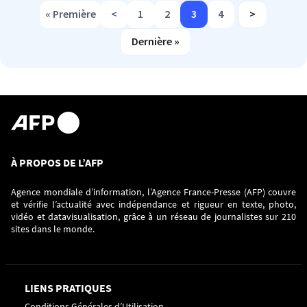
« Première
<
1
2
3
4
>
Première page
Page précédente
Page
Page
Page courante
Page
Page suiva
PAGINATION
Dernière »
Dernière page
À PROPOS DE L’AFP
Agence mondiale d’information, l’Agence France-Presse (AFP) couvre
et vérifie l’actualité avec indépendance et rigueur en texte, photo,
vidéo et datavisualisation, grâce à un réseau de journalistes sur 210
sites dans le monde.
LIENS PRATIQUES
Conditions Générales d’Utilisation