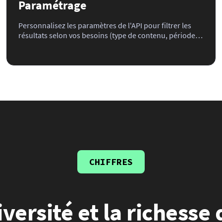
Paramétrage
Personnalisez les paramètres de l'API pour filtrer les
résultats selon vos besoins (type de contenu, période,
mots-clés, noms propres, marques, personnalités,
lieux, catégorie IPTC, photographe...) avant de l'intégrer
dans votre application ou site web.
CHIFFRES
iversité et la richesse