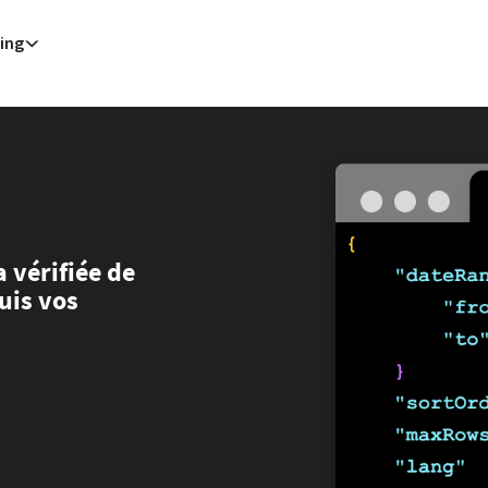
ing
Assis (AFP)
| 06/08/2026 - 15:25:55
| Papa se reúne com jovens durante visita a Assis
AFP)
| 06/08/2026 - 11:15:33
| Irã anuncia acordo com Omã sobre Ormuz mas diz que reabertura depende dos 
Washington (AFP)
| 06/08/2026 - 11:10:23
| Trump nega escassez de munições e ameaça quem sugere o con
Madri (AFP)
| 06/08/2026 - 03:00:50
| Ceuta alerta que situação dos menores migrantes é 'insustentável'
(AFP)
| 06/08/2026 - 02:26:42
| Alemanha alerta para ‘nova ameaça’ após incidente em aeroporto-chave para e
eles (AFP)
| 06/08/2026 - 01:17:07
| Homem armado detido em campo de golfe de Trump na Califórnia é alv
troit (AFP)
| 06/08/2026 - 00:27:26
| Candidato progressista Abdul El-Sayed vence primárias democratas no 
 (AFP)
| 05/08/2026 - 22:32:11
| Presidente do Irã diz que comunicação com líder supremo é "muito difícil ne
Sana (AFP)
| 05/08/2026 - 22:08:42
| Rebeldes houthis do Iêmen afirmam ter atacado dois petroleiros saudi
eles (AFP)
| 05/08/2026 - 21:42:02
| Homem armado detido em campo de golfe de Trump na Califórnia é alv
 vérifiée de
uis vos