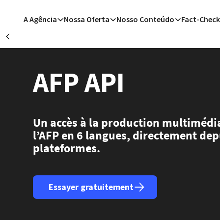
Passar para o conteúdo principal
A Agência
Nossa Oferta
Nosso Conteúdo
Fact-Check
Précédent
Teerã (
AFP API
Berlim 
Los Ang
De
Teerã
Los Ang
Un accès à la production multimédia
l’AFP en 6 langues, directement dep
plateformes.
Essayer gratuitement