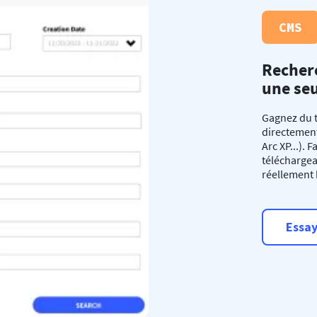
CMS
Recher
une seu
Gagnez du 
directement
Arc XP...).
télécharge
réellement 
Essay