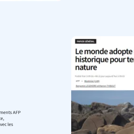
uments AFP
te,
vec les