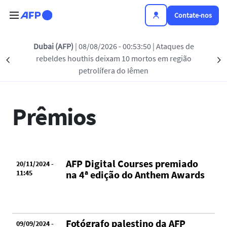
Passar para o conteúdo principal
Contate-nos
Dubai (AFP)
| 08/08/2026 - 00:53:50
| Ataques de
rebeldes houthis deixam 10 mortos em região
Précédent
NOVIDADES DA AFP
PRÊMIOS
COMUNICADOS 
S
petrolífera do Iêmen
Prêmios
AFP Digital Courses premiado
20/11/2024 -
11:45
na 4ª edição do Anthem Awards
Fotógrafo palestino da AFP
09/09/2024 -