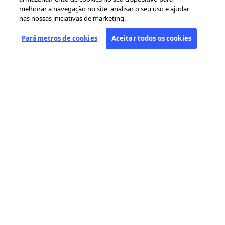
melhorar a navegação no site, analisar o seu uso e ajudar
nas nossas iniciativas de marketing.
Parâmetros de cookies
Aceitar todos os cookies
SOBRE A AFP
A Agence France-Presse (AFP) é uma agência global de notícias que
cobre e verifica a atualidade com independência e rigor, em texto,
fotografia, vídeo e datavisualização. Conta com uma rede de
jornalistas distribuídos por cerca de 210 escritórios em todo o
mundo.
LINKS ÚTEIS
Condições gerais de utilização