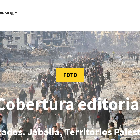
ecking
Assis (AFP)
| 06/08/2026 - 15:25:55
| Papa se reúne com jovens durante visita a Assis
AFP)
| 06/08/2026 - 11:15:33
| Irã anuncia acordo com Omã sobre Ormuz mas diz que reabertura depende dos 
Washington (AFP)
| 06/08/2026 - 11:10:23
| Trump nega escassez de munições e ameaça quem sugere o con
Madri (AFP)
| 06/08/2026 - 03:00:50
| Ceuta alerta que situação dos menores migrantes é 'insustentável'
(AFP)
| 06/08/2026 - 02:26:42
| Alemanha alerta para ‘nova ameaça’ após incidente em aeroporto-chave para e
eles (AFP)
| 06/08/2026 - 01:17:07
| Homem armado detido em campo de golfe de Trump na Califórnia é alv
troit (AFP)
| 06/08/2026 - 00:27:26
| Candidato progressista Abdul El-Sayed vence primárias democratas no 
 (AFP)
| 05/08/2026 - 22:32:11
| Presidente do Irã diz que comunicação com líder supremo é "muito difícil ne
Sana (AFP)
| 05/08/2026 - 22:08:42
| Rebeldes houthis do Iêmen afirmam ter atacado dois petroleiros saudi
eles (AFP)
| 05/08/2026 - 21:42:02
| Homem armado detido em campo de golfe de Trump na Califórnia é alv
FOTO
Cobertura editoria
ados. Jabalia, Territórios Pale