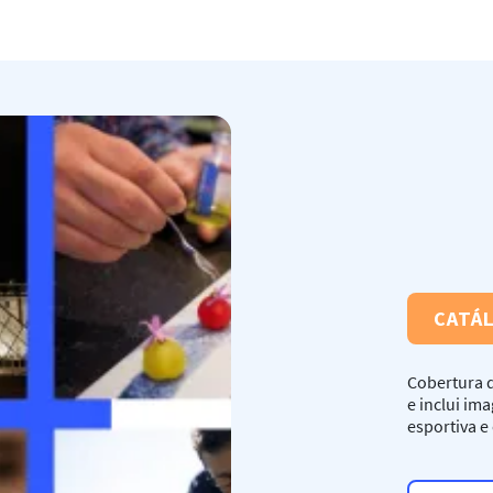
CATÁ
Cobertura d
e inclui im
esportiva e 