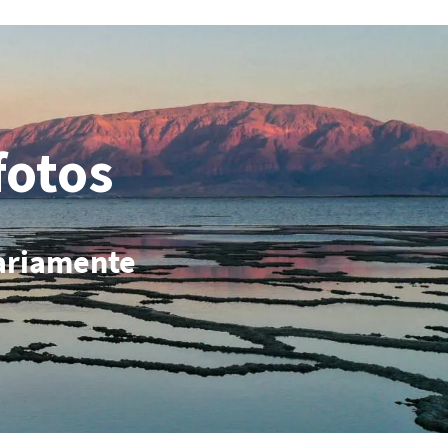
fotos
iariamente