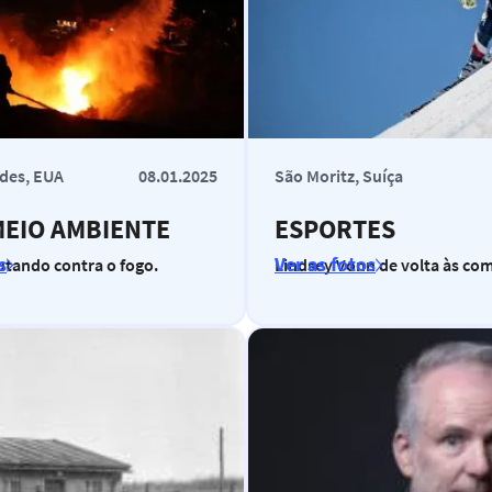
ades, EUA
08.01.2025
São Moritz, Suíça
MEIO AMBIENTE
ESPORTES
s
Ver as fotos
utando contra o fogo.
Lindsey Vonn de volta às co