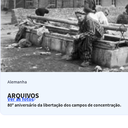
Alemanha
ARQUIVOS
Ver as fotos
80º aniversário da libertação dos campos de concentração.