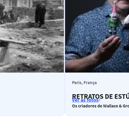
Paris, França
RETRATOS DE EST
Ver as fotos
Os criadores de Wallace & Gr