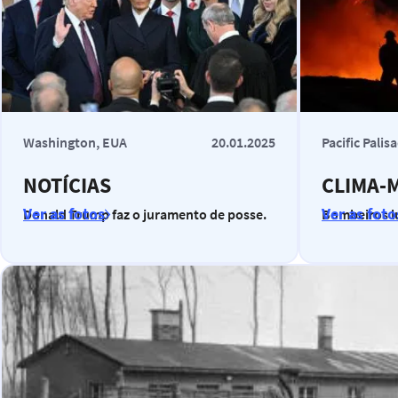
Washington, EUA
20.01.2025
Pacific Palis
NOTÍCIAS
CLIMA-
Ver as fotos
Ver as foto
Donald Trump faz o juramento de posse.
Bombeiros l