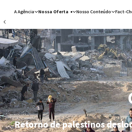
Passar para o conteúdo principal
A Agência
Nossa Oferta
Nosso Conteúdo
Fact-Ch
Précédent
Teerã (
Berlim 
Los Ang
De
Teerã
Los Ang
Retorno de palestinos desloc