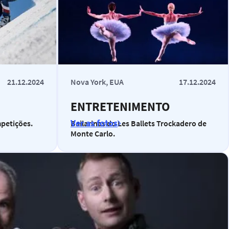
21.12.2024
Nova York, EUA
17.12.2024
ENTRETENIMENTO
Ver as fotos
mpetições.
Bailarinas do Les Ballets Trockadero de
Monte Carlo.