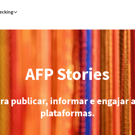
ecking
(AFP)
| 06/08/2026 - 02:26:42
| Alemanha alerta para ‘nova ameaça’ após incidente em aeroporto-chave para e
eles (AFP)
| 06/08/2026 - 01:17:07
| Homem armado detido em campo de golfe de Trump na Califórnia é alv
troit (AFP)
| 06/08/2026 - 00:27:26
| Candidato progressista Abdul El-Sayed vence primárias democratas no 
 (AFP)
| 05/08/2026 - 22:32:11
| Presidente do Irã diz que comunicação com líder supremo é "muito difícil ne
Sana (AFP)
| 05/08/2026 - 22:08:42
| Rebeldes houthis do Iêmen afirmam ter atacado dois petroleiros saudi
eles (AFP)
| 05/08/2026 - 21:42:02
| Homem armado detido em campo de golfe de Trump na Califórnia é alv
gton (AFP)
| 05/08/2026 - 20:51:43
| EUA anuncia novas acusações e recompensas contra chefes do cartel 
Jerusalém (AFP)
| 05/08/2026 - 20:22:10
| Netanyahu diz que Israel discorda do plano dos EUA para Gaz
Londres (AFP)
| 05/08/2026 - 20:10:56
| Ataque de mulher com objeto pontiagudo deixa quatro feridos em L
eerã (AFP)
| 05/08/2026 - 19:09:45
| Irã diz ter alcançado acordo com Omã sobre nova rota de navegação e
AFP Stories
ara publicar, informar e engajar 
plataformas.