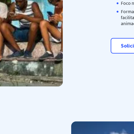
Foco n
Format
facili
anima
Solic