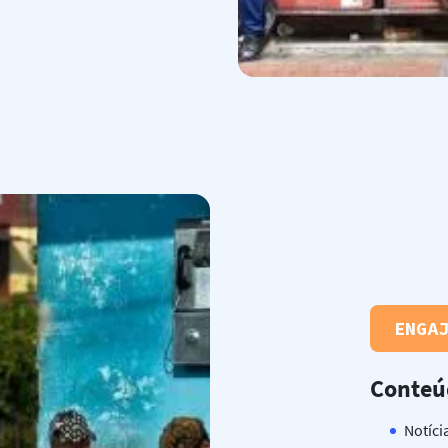
ENGA
Conteú
Notíci