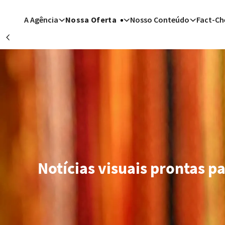
Passar para o conteúdo principal
A Agência
Nossa Oferta
Nosso Conteúdo
Fact-Ch
Précédent
Berlim 
Los Ang
De
Teerã
Los Ang
Washin
T
Notícias visuais prontas p