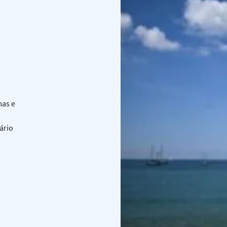
mas e
ário