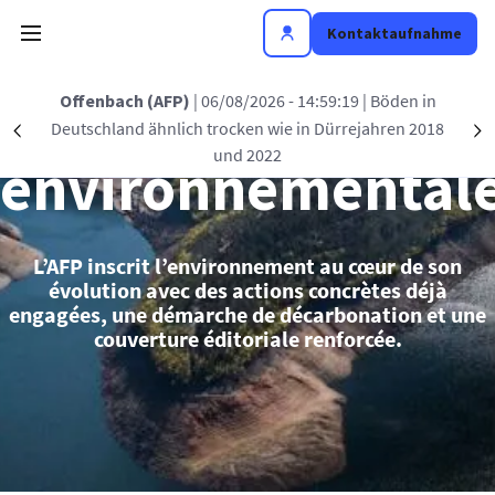
Direkt zum Inhalt
Kontaktaufnahme
Politique
Offenbach (AFP)
| 06/08/2026 - 14:59:19
| Böden in
Deutschland ähnlich trocken wie in Dürrejahren 2018
Précédent
S
und 2022
environnemental
L’AFP inscrit l’environnement au cœur de son
évolution avec des actions concrètes déjà
engagées, une démarche de décarbonation et une
couverture éditoriale renforcée.