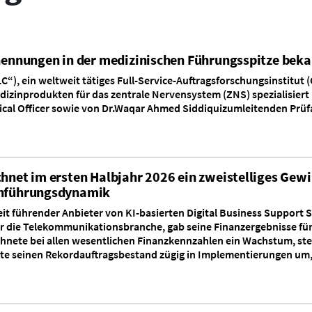
rnennungen in der medizinischen Führungsspitze bek
LLC“), ein weltweit tätiges Full-Service-Auftragsforschungsinstitut 
dizinprodukten für das zentrale Nervensystem (ZNS) spezialisiert
al Officer sowie von Dr.Waqar Ahmed Siddiquizumleitenden Prüfarz
chnet im ersten Halbjahr 2026 ein zweistelliges Ge
inführungsdynamik
it führender Anbieter von KI-basierten Digital Business Support 
r die Telekommunikationsbranche, gab seine Finanzergebnisse für
nete bei allen wesentlichen Finanzkennzahlen ein Wachstum, ste
te seinen Rekordauftragsbestand zügig in Implementierungen um,