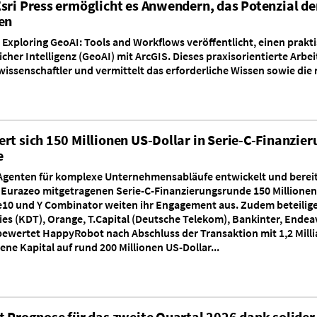
sri Press ermöglicht es Anwendern, das Potenzial der
en
n Exploring GeoAI: Tools and Workflows veröffentlicht, einen pra
cher Intelligenz (GeoAI) mit ArcGIS. Dieses praxisorientierte Arbei
issenschaftler und vermittelt das erforderliche Wissen sowie di
rt sich 150 Millionen US-Dollar in Serie-C-Finanzier
e
genten für komplexe Unternehmensabläufe entwickelt und bereitste
Eurazeo mitgetragenen Serie-C-Finanzierungsrunde 150 Millione
e10 und Y Combinator weiten ihr Engagement aus. Zudem beteilige
es (KDT), Orange, T.Capital (Deutsche Telekom), Bankinter, Endea
ewertet HappyRobot nach Abschluss der Transaktion mit 1,2 Millia
e Kapital auf rund 200 Millionen US-Dollar...
t Prognose für das zweite Quartal 2026 dank solid