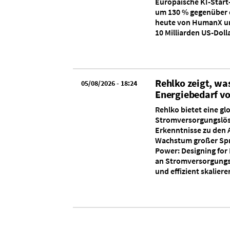
Europäische KI-Start
um 130 % gegenüber d
heute von HumanX un
10 Milliarden US-Doll
Rehlko zeigt, wa
05/08/2026 - 18:24
Energiebedarf vo
Rehlko bietet eine gl
Stromversorgungslösu
Erkenntnisse zu den 
Wachstum großer Spra
Power: Designing fo
an Stromversorgungssy
und effizient skalier