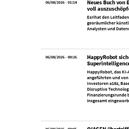
Neues Buch von E
06/08/2026 - 01:14
voll auszuschöpf
Esrihat den Leitfade
georäumlicher künstli
Analysten und Datenw
HappyRobot siche
06/08/2026 - 00:26
Superintelligenc
HappyRobot, das KI-A
angeführten und von 
Investoren a16z, Bas
Disruptive Technologi
Finanzierungsrunde b
insgesamt eingeworben
QIAGEN übertriff