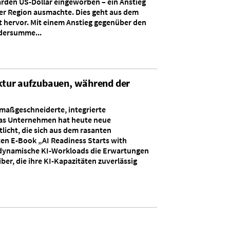
arden US-Dollar eingeworben – ein Anstieg
er Region ausmachte. Dies geht aus dem
hervor. Mit einem Anstieg gegenüber den
rdersumme...
ruktur aufzubauen, während der
e maßgeschneiderte, integrierte
 Das Unternehmen hat heute neue
licht, die sich aus dem rasanten
en E-Book „AI Readiness Starts with
 dynamische KI-Workloads die Erwartungen
er, die ihre KI-Kapazitäten zuverlässig