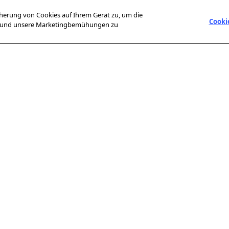
icherung von Cookies auf Ihrem Gerät zu, um die
Cooki
en und unsere Marketingbemühungen zu
PRAKTISCHE LINKS
PRESSEBEREICH
T
Allgemeine
Pressemitteilungen
A
Nutzungsbedingungen
Preise und
Sp
Datenschutzerklärung
Auszeichnungen
F
Urheberrechtsschutzmaßnahmen
Me
der AFP
Impressum
Site-Map