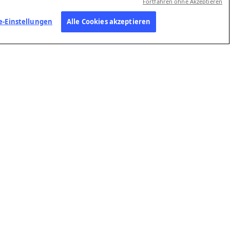
Fortfahren ohne Akzeptieren
e-Einstellungen
Alle Cookies akzeptieren
OCHTERGESELLSCHAFTEN
KARRIERE
FOLGEN SIE
UNS
FP GmbH
Initiativbewerbung
Kontaktaufnahm
ort-Informations-Dienst (SID)
Präferenzzentru
ACTSTORY
diaConnect