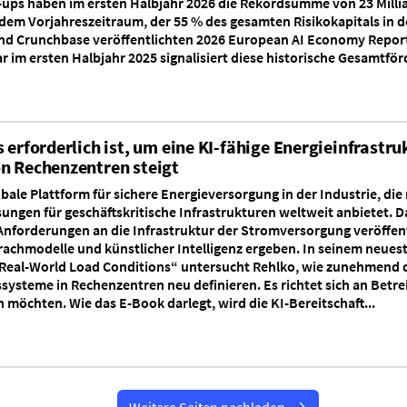
-ups haben im ersten Halbjahr 2026 die Rekordsumme von 23 Milli
em Vorjahreszeitraum, der 55 % des gesamten Risikokapitals in d
d Crunchbase veröffentlichten 2026 European AI Economy Report 
ar im ersten Halbjahr 2025 signalisiert diese historische Gesamtfö
s erforderlich ist, um eine KI-fähige Energieinfrast
n Rechenzentren steigt
obale Plattform für sichere Energieversorgung in der Industrie, di
ngen für geschäftskritische Infrastrukturen weltweit anbietet.
Anforderungen an die Infrastruktur der Stromversorgung veröffent
chmodelle und künstlicher Intelligenz ergeben. In seinem neuest
r Real-World Load Conditions“ untersucht Rehlko, wie zunehmend
steme in Rechenzentren neu definieren. Es richtet sich an Betreib
en möchten. Wie das E-Book darlegt, wird die KI-Bereitschaft...