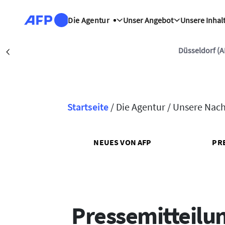
Direkt zum Inhalt
Die Agentur
Unser Angebot
Unsere Inhal
Düsseldorf (AFP)
| 06/08/
Précédent
Startseite
/
Die Agentur /
Unsere Nach
Pfadnavigation
NEUES VON AFP
PR
Pressemitteilu