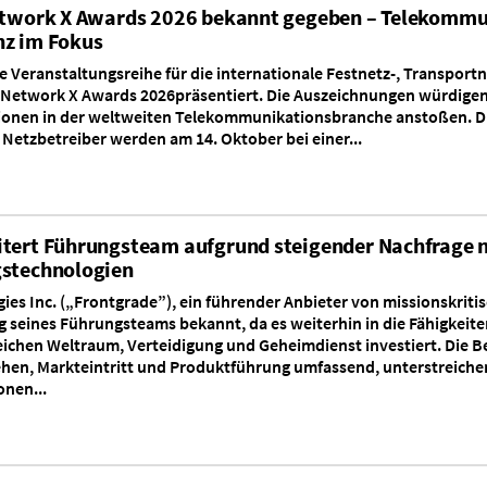
Network X Awards 2026 bekannt gegeben – Telekomm
nz im Fokus
e Veranstaltungsreihe für die internationale Festnetz-, Transport
enNetwork X Awards 2026präsentiert. Die Auszeichnungen würdig
tionen in der weltweiten Telekommunikationsbranche anstoßen. Di
Netzbetreiber werden am 14. Oktober bei einer...
itert Führungsteam aufgrund steigender Nachfrage 
gstechnologien
ies Inc. („Frontgrade”), ein führender Anbieter von missionskrit
g seines Führungsteams bekannt, da es weiterhin in die Fähigkeite
eichen Weltraum, Verteidigung und Geheimdienst investiert. Die 
ehen, Markteintritt und Produktführung umfassend, unterstreic
onen...