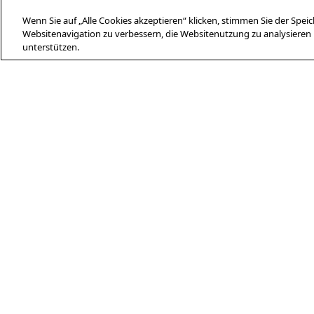
Wenn Sie auf „Alle Cookies akzeptieren“ klicken, stimmen Sie der Spe
Websitenavigation zu verbessern, die Websitenutzung zu analysier
unterstützen.
ÜBER AFP
Agence France-Presse (AFP) ist eine
globale Nachrichtenagentur, die
aktuelle Ereignisse unabhängig und mit
höchster Sorgfalt in Text, Foto, Video
und Infografiken berichtet und
überprüft – gestützt durch unser
Netzwerk von Journalistinnen und
Journalisten an 210 Standorten
weltweit.