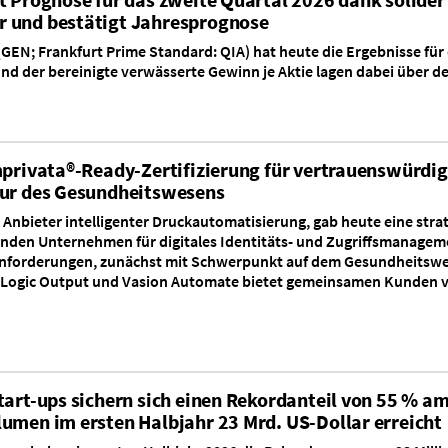
 und bestätigt Jahresprognose
GEN; Frankfurt Prime Standard: QIA) hat heute die Ergebnisse für
d der bereinigte verwässerte Gewinn je Aktie lagen dabei über d
mprivata®-Ready-Zertifizierung für vertrauenswürdig
tur des Gesundheitswesens
 Anbieter intelligenter Druckautomatisierung, gab heute eine stra
nden Unternehmen für digitales Identitäts- und Zugriffsmanagem
Anforderungen, zunächst mit Schwerpunkt auf dem Gesundheitswes
erLogic Output und Vasion Automate bietet gemeinsamen Kunden vo
tart-ups sichern sich einen Rekordanteil von 55 % a
umen im ersten Halbjahr 23 Mrd. US-Dollar erreicht