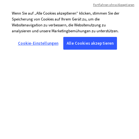
Fortfahren ohne Akzeptieren
Wenn Sie auf „Alle Cookies akzeptieren“ klicken, stimmen Sie der
Speicherung von Cookies auf Ihrem Gerät zu, um die
Websitenavigation zu verbessern, die Websitenutzung zu
analysieren und unsere Marketingbemühungen zu unterstützen.
Cookie-Einstellungen
Alle Cookies akzeptieren
Ich bin damit einverstanden, personalisierte
Mitteilungen von AFP per E-Mail zu erhalten
(Nachrichten, Angebote und Einladungen), die auf
meine Interessen zugeschnitten sind.
Um die Inhalte unserer E-Mails zu personalisieren
und die Versandhäufigkeit an Ihre Interessen
anzupassen, verwendet AFP gemeinsam mit ihren
Dienstleistern Tracking-Technologien (Tracking-Pixel).
Diese erfassen, ob Sie die an die oben angegebene E-
Mail-Adresse gesendeten Nachrichten öffnen, wann