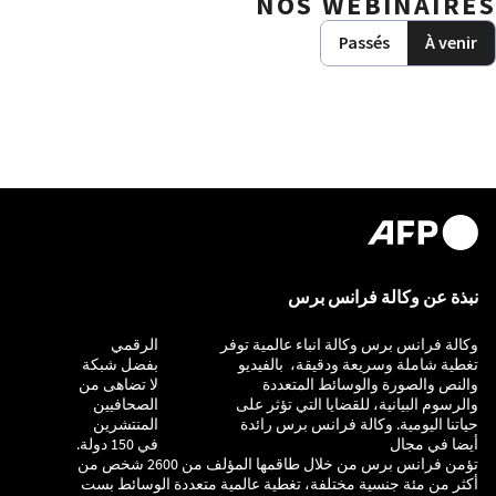
NOS WEBINAIRES
Passés
À venir
نبذة عن وكالة فرانس برس
وكالة فرانس برس وكالة انباء عالمية توفر
التحقيق
الرقمي
تغطية شاملة وسريعة ودقيقة، بالفيديو
بفضل شبكة
والنص والصورة والوسائط المتعددة
لا تضاهى من
والرسوم البيانية، للقضايا التي تؤثر على
الصحافيين
حياتنا اليومية. وكالة فرانس برس رائدة
المنتشرين
أيضا في مجال
في 150 دولة.
تؤمن فرانس برس من خلال طاقمها المؤلف من 2600 شخص من
أكثر من مئة جنسية مختلفة، تغطية عالمية متعددة الوسائط بست