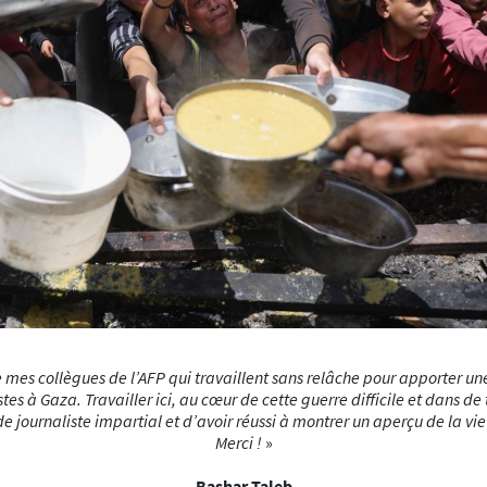
ue mes collègues de l’AFP qui travaillent sans relâche pour apporter u
es à Gaza. Travailler ici, au cœur de cette guerre difficile et dans de t
e journaliste impartial et d’avoir réussi à montrer un aperçu de la vie 
Merci !
»
Bashar Taleb