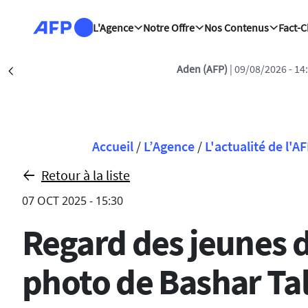
Aller au contenu principal
L'Agence
Notre Offre
Nos Contenus
Fact-
Aden (AFP)
| 09/08/2026 - 14
Précédent
Fil d'Ariane
Accueil
/
L’Agence
/
L'actualité de l'A
Retour à la liste
07 OCT 2025 - 15:30
Regard des jeunes de
photo de Bashar Ta