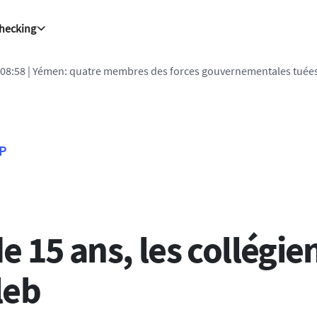
Checking
:08:58
| Yémen: quatre membres des forces gouvernementales tuées
FP
 15 ans, les collégie
leb