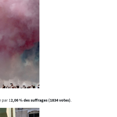
e par 1
2,06 % des suffrages (1834 votes)
.