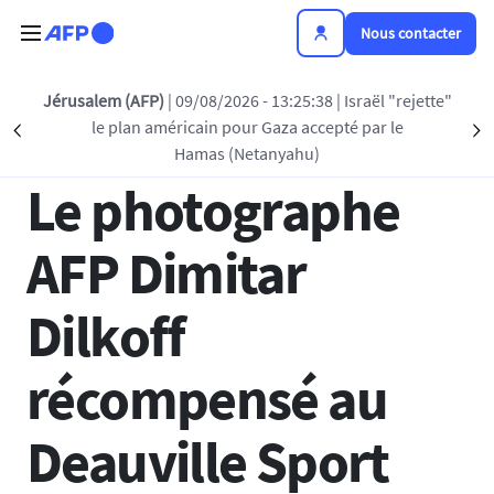
Aller au contenu principal
Nous contacter
Retour à la liste
Jérusalem (AFP)
| 09/08/2026 - 13:25:38
| Israël "rejette"
le plan américain pour Gaza accepté par le
Précédent
S
23 JUIN 2025 - 15:44
Hamas (Netanyahu)
Le photographe
AFP Dimitar
Dilkoff
récompensé au
Deauville Sport