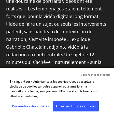
une douzaine de portraits vidéos ont été
réalisés. « Les témoignages étaient tellement
forts que, pour la vidéo digitale long format,
l’idée de faire un sujet où seuls les intervenants
parlent, sans bandeau de contexte ou de
narration, s’est vite imposée », explique
Gabrielle Chatelain, adjointe vidéo à la
rédaction en chef centrale. Un sujet de 12
minutes qui s’achève « naturellement » sur la
Française Julia Wallach. Les images brutes de
Continuer sans accepter
cette survivante de 99 ans déportée à Auschwitz
En cliquant sur « Autoriser tous les cookies », vous acceptez le
sont à première vue à la limite de l’exploitable
stockage de cookies sur votre appareil pour améliorer la
navigation sur le site, analyser son utilisation et contribuer à nos
et pourtant tellement fortes. Elle a parfois du
efforts de marketing.
mal à parler, s’arrête, s’emmêle. Sa petite-fille
Paramètres des cookies
Autoriser tous les cookies
essaye de la guider, la gronde gentiment, la