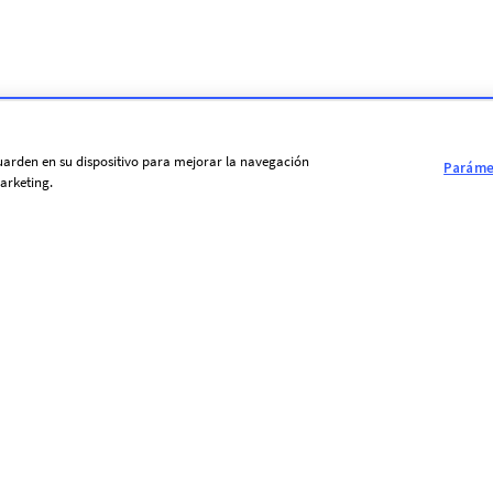
 guarden en su dispositivo para mejorar la navegación
Parámet
arketing.
ENLACES ÚTILES
ESPACIO
N
PRENSA
Condiciones generales de uso
AF
Comunicados de
Política de protección de datos
Sp
prensa
personales
Di
Premios
Protección de los derechos de
FA
autor de AFP
Me
Aviso legal