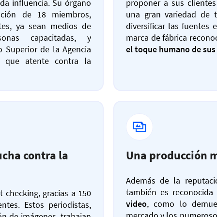
oda influencia. Su órgano
proponer a sus cliente
ación de 18 miembros,
una gran variedad de t
tes, ya sean medios de
diversificar las fuentes 
sonas capacitadas, y
marca de fábrica recono
o Superior de la Agencia
el toque humano de sus
 que atente contra la
ucha contra la
Una producción m
Además de la reputac
también es reconocida
t-checking, gracias a 150
video
, como lo demue
ntes. Estos periodistas,
mercado y los numerosos
ión de imágenes, trabajan