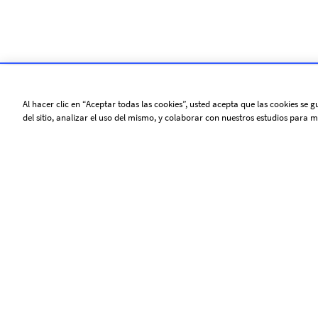
Al hacer clic en “Aceptar todas las cookies”, usted acepta que las cookies se
del sitio, analizar el uso del mismo, y colaborar con nuestros estudios para m
SOBRE AFP
Agencia mundial de información, Agence
France-Presse (AFP) cubre y verifica la
actualidad con independencia y rigor en
texto, foto, video y gráficos, gracias a
una red de periodistas presentes en 210
oficinas en todo el mundo.