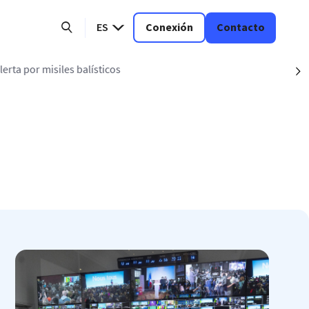
ES
Conexión
Contacto
a por misiles balísticos
S