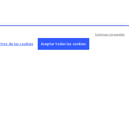
Continuar sin aceptar
ros de las cookies
Aceptar todas las cookies
UESTRAS FILIALES
TRABAJE CON
SÍGANOS
NOSOTROS
P GmbH
Contacto
Ofertas de empleo
ort-Informations-
Preferencias
enst (SID)
Envíe su candidatura
CTSTORY
diaConnect