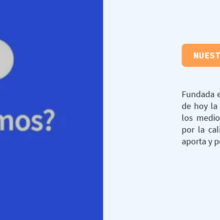
NUES
Fundada e
de hoy la 
los medio
por la ca
aporta y p