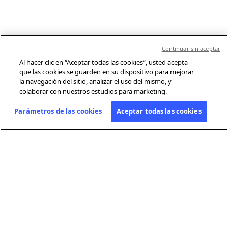
Continuar sin aceptar
Al hacer clic en “Aceptar todas las cookies”, usted acepta
que las cookies se guarden en su dispositivo para mejorar
la navegación del sitio, analizar el uso del mismo, y
colaborar con nuestros estudios para marketing.
Parámetros de las cookies
Aceptar todas las cookies
SOBRE AFP
Agencia mundial de información, Agence France-Presse (AFP) cubre y
verifica la actualidad con independencia y rigor en texto, foto, video y
gráficos, gracias a una red de periodistas presentes en 210 oficinas en