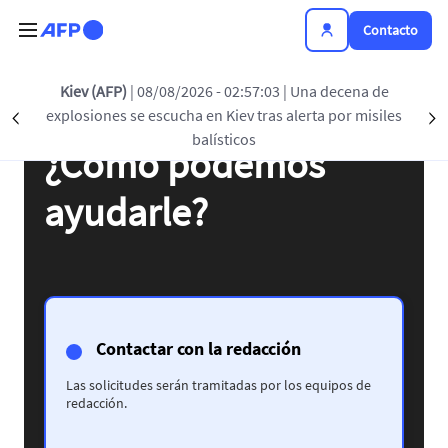
Pasar al contenido principal
Contacto
Kiev (AFP)
| 08/08/2026 - 02:57:03
| Una decena de
explosiones se escucha en Kiev tras alerta por misiles
Précédent
S
balísticos
¿Cómo podemos
ayudarle?
Contactar con la redacción
Las solicitudes serán tramitadas por los equipos de
redacción.